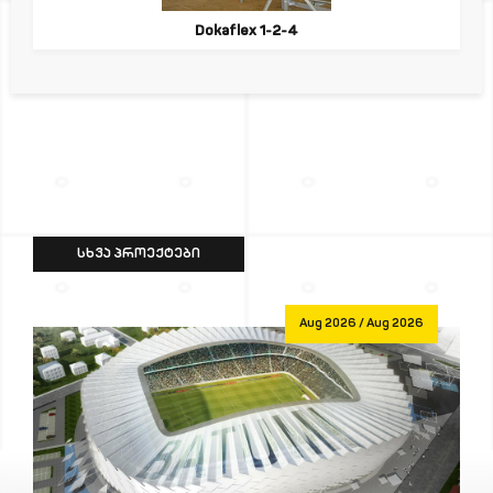
Dokaflex 1-2-4
ᲡᲮᲕᲐ ᲞᲠᲝᲔᲥᲢᲔᲑᲘ
Aug 2026 / Aug 2026