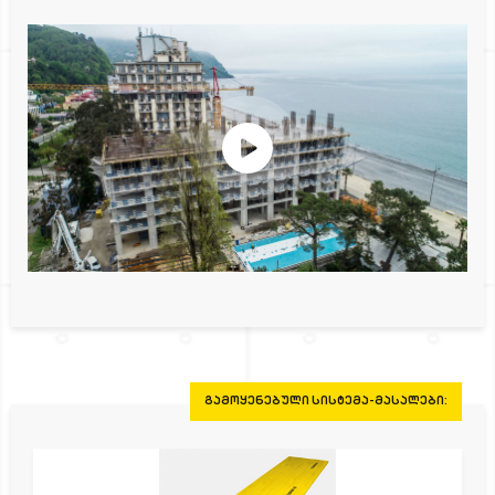
ᲒᲐᲛᲝᲧᲔᲜᲔᲑᲣᲚᲘ ᲡᲘᲡᲢᲔᲛᲐ-ᲛᲐᲡᲐᲚᲔᲑᲘ: