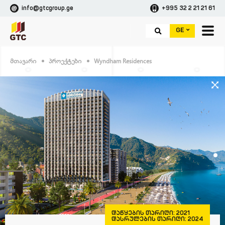
info@gtcgroup.ge
+995 32 2 21 21 61
GE
Მთავარი
Პროექტები
Wyndham Residences
ᲓᲐᲬᲧᲔᲑᲘᲡ ᲗᲐᲠᲘᲦᲘ:
2021
ᲓᲐᲡᲠᲣᲚᲔᲑᲘᲡ ᲗᲐᲠᲘᲦᲘ:
2024