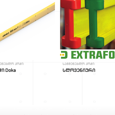
ᲨᲔᲜᲔᲑᲚᲝ ᲙᲝᲭᲘ
ᲡᲐᲛᲨᲔᲜᲔᲑᲚᲝ ᲙᲝᲭᲘ
ი Doka
სლოვენიური