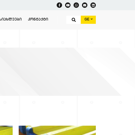
GE
ᲡᲘᲐᲮᲚᲔᲔᲑᲘ
ᲙᲝᲜᲢᲐᲥᲢᲘ