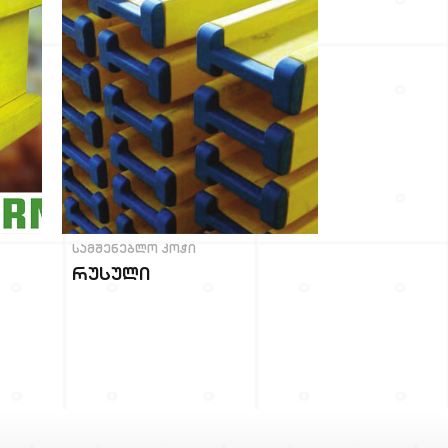
ᲡᲐᲛᲨᲔᲜᲔᲑᲚᲝ ᲙᲝᲭᲘ
რუსული