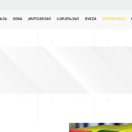
ᲐᲮᲔᲑ
DOKA
ᲞᲠᲝᲔᲥᲢᲔᲑᲘ
ᲡᲔᲠᲕᲘᲡᲔᲑᲘ
SVEZA
ᲞᲠᲝᲓᲣᲥᲪᲘᲐ