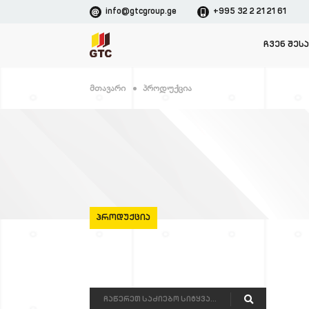
info@gtcgroup.ge
+995 32 2 21 21 61
ᲩᲕᲔᲜ ᲨᲔᲡ
Მთავარი
Პროდუქცია
ᲞᲠᲝᲓᲣᲥᲪᲘᲐ