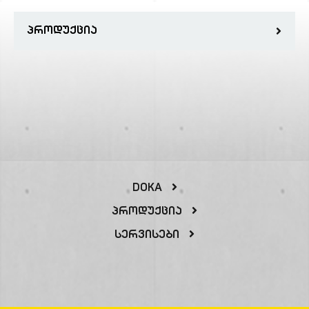
ᲞᲠᲝᲓᲣᲥᲪᲘᲐ
DOKA
Პროდუქცია
Სერვისები