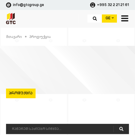
info@gtcgroup.ge
+995 32 2 21 21 61
GE
Მთავარი
Პროდუქცია
ᲞᲠᲝᲓᲣᲥᲪᲘᲐ