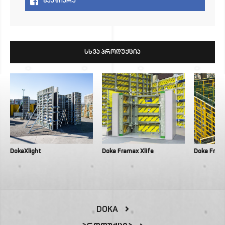
ᲒᲐᲐᲖᲘᲐᲠᲔ
ᲡᲮᲕᲐ ᲞᲠᲝᲓᲣᲥᲪᲘᲐ
DokaXlight
Doka Framax Xlife
Doka Frami
DOKA