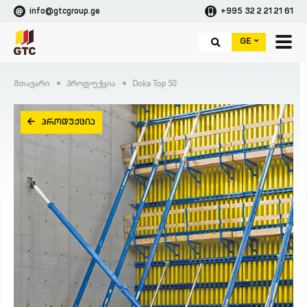
info@gtcgroup.ge
+995 32 2 21 21 61
GE
Მთავარი
Პროდუქცია
Doka Top 50
ᲞᲠᲝᲓᲣᲥᲪᲘᲐ