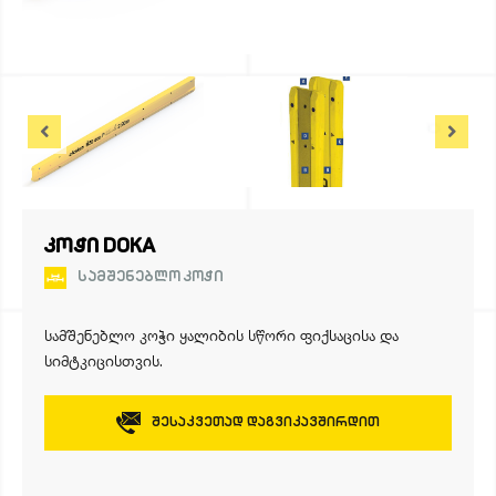
ᲙᲝᲭᲘ DOKA
ᲡᲐᲛᲨᲔᲜᲔᲑᲚᲝ ᲙᲝᲭᲘ
სამშენებლო კოჭი ყალიბის სწორი ფიქსაცისა და
სიმტკიცისთვის.
Შესაკვეთად Დაგვიკავშირდით