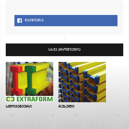
ᲒᲐᲐᲖᲘᲐᲠᲔ
ᲡᲮᲕᲐ ᲞᲠᲝᲓᲣᲥᲪᲘᲐ
სლოვენიური
რუსული