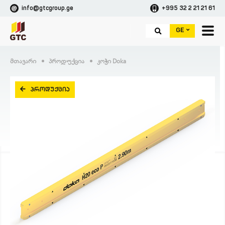
info@gtcgroup.ge
+995 32 2 21 21 61
GE
Მთავარი
Პროდუქცია
Კოჭი Doka
ᲞᲠᲝᲓᲣᲥᲪᲘᲐ