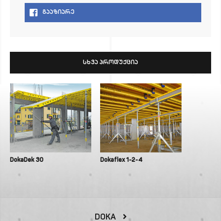
ᲒᲐᲐᲖᲘᲐᲠᲔ
ᲡᲮᲕᲐ ᲞᲠᲝᲓᲣᲥᲪᲘᲐ
DokaDek 30
Dokaflex 1-2-4
DOKA