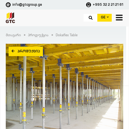
info@gtcgroup.ge
+995 32 2 21 21 61
GE
Მთავარი
Პროდუქცია
Dokaflex Table
ᲞᲠᲝᲓᲣᲥᲪᲘᲐ