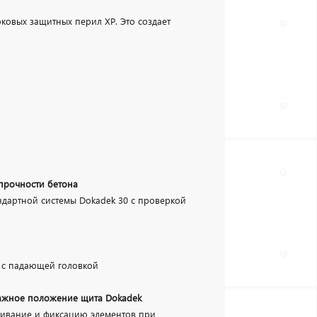
ковых защитных перил XP. Это создает
прочности бетона
ндартной системы Dokadek 30 с проверкой
 с падающей головкой
тажное положение щита Dokadek
ивание и фиксацию элементов при