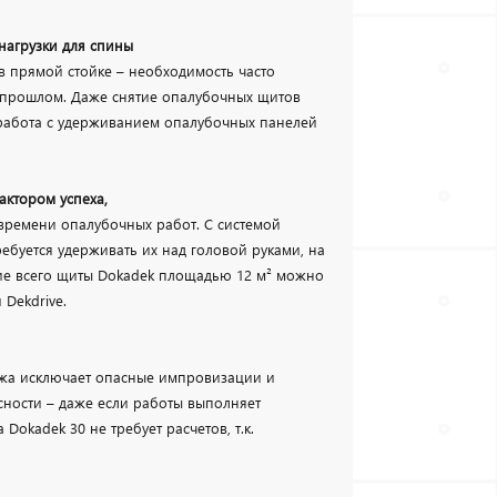
нагрузки для спины
в прямой стойке – необходимость часто
в прошлом. Даже снятие опалубочных щитов
 работа с удерживанием опалубочных панелей
актором успеха,
о времени опалубочных работ. С системой
ебуется удерживать их над головой руками, на
ние всего щиты Dokadek площадью 12 м² можно
Dekdrive.
ажа исключает опасные импровизации и
сности – даже если работы выполняет
okadek 30 не требует расчетов, т.к.