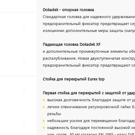
Dokadek - опорная головка
Стандартная головка для надежного удерживан
предохранительный фиксатор предотвращает слу
излишними дополнительные меры защиты (напри
Падающая головка Dokadek XF
и дополнительные промежуточные элементы об
распалубливание. Новая двухступенчатая констр
предохранительный фиксатор предотвращают сл
Стойка для перекрытий Eurex top
Первая стойка для перекрытий с защитой от уда
высокая долговечность благодаря защите от у
легкое отвинчивание регулировочной гайки 
резьбы
небольшие усилия для перемещения благода
надежность благодаря постоянной высокой не
или, соотв., 30 кН согласно EN 1065 - класс D/E