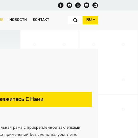
RU
ИЯ
НОВОСТИ
КОНТАКТ
вяжитесь С Нами
альная рама с прикреплённой заклёпками
ько применений без смены палубы. Легко