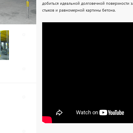
добиться идеальной долговечной поверхности з
стыков и равномерной картины бетона.