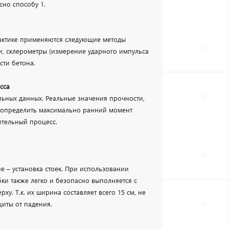
сно способу 1.
рактике применяются следующие методы
и, склерометры (измерение ударного импульса
сти бетона.
сса
льных данных. Реальные значения прочности,
т определить максимально ранний момент
ительный процесс.
 – установка стоек. При использовании
ки также легко и безопасно выполняется с
у. Т.к. их ширина составляет всего 15 см, не
иты от падения.