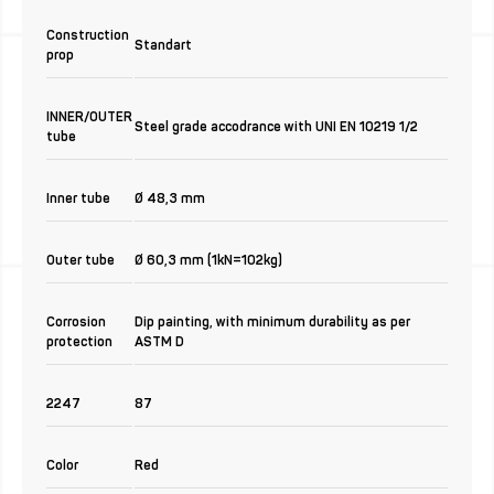
Construction
Standart
prop
INNER/OUTER
Steel grade accodrance with UNI EN 10219 1/2
tube
Inner tube
Ø 48,3 mm
Outer tube
Ø 60,3 mm (1kN=102kg)
Corrosion
Dip painting, with minimum durability as per
protection
ASTM D
2247
87
Color
Red