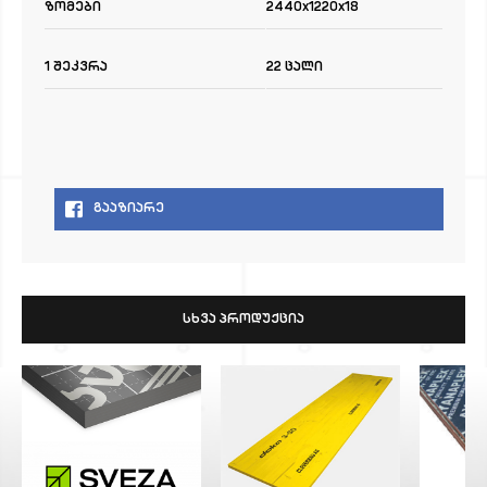
ზომები
2440x1220x18
1 შეკვრა
22 ცალი
ᲒᲐᲐᲖᲘᲐᲠᲔ
ᲡᲮᲕᲐ ᲞᲠᲝᲓᲣᲥᲪᲘᲐ