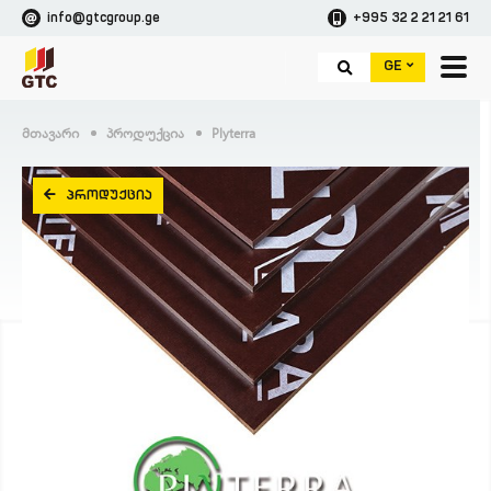
info@gtcgroup.ge
+995 32 2 21 21 61
GE
Მთავარი
Პროდუქცია
Plyterra
ᲞᲠᲝᲓᲣᲥᲪᲘᲐ