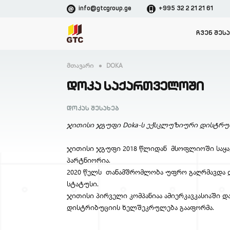
info@gtcgroup.ge
+995 32 2 21 21 61
ᲩᲕᲔᲜ ᲨᲔᲡ
Მთავარი
DOKA
ᲓᲝᲙᲐ ᲡᲐᲥᲐᲠᲗᲕᲔᲚᲝᲨᲘ
Დოკას Შესახებ
ჯითისი ჯგუფი Doka-ს ექსკლუზიური დისტრუ
ჯითისი ჯგუფი 2018 წლიდან მსოფლიოში საყალ
პარტნიორია.
2020 წელს თანამშრომლობა უფრო გაღრმავდა 
სტატუსი.
ჯითისი პირველი კომპანიაა ამიერკავკასიაში
დისტრიბუციის ხელშეკრულება გააფორმა.