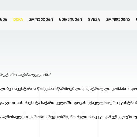
ᲐᲮᲔᲑ
DOKA
ᲞᲠᲝᲔᲥᲢᲔᲑᲘ
ᲡᲔᲠᲕᲘᲡᲔᲑᲘ
SVEZA
ᲞᲠᲝᲓᲣᲥᲪᲘᲐ
ბუტორი საქართველოში!
იბე ინვენტარის წამყვანი მწარმოებლის, ავსტრიული კომპანია დო
და ჯითისის მიენიჭა საქართველოში დოკას ექსკლუზიური დისტრ
 და აღმოსავლეთ ევროპის რეგიონში, რომელთანაც დოკამ ექსკლუზი