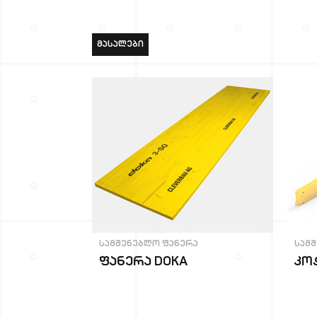
ᲛᲐᲡᲐᲚᲔᲑᲘ
სამშენებლო ფანერა
სამ
ფანერა DOKA
კოჭ