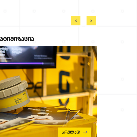
ᲞᲢᲘᲛᲘᲖᲐᲪᲘᲐ
Სრულად