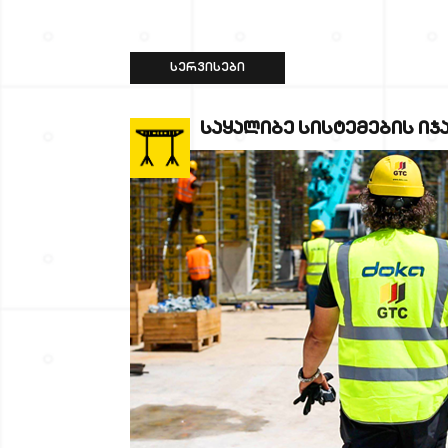
ᲡᲔᲠᲕᲘᲡᲔᲑᲘ
ᲡᲐᲧᲐᲚᲘᲑᲔ ᲡᲘᲡᲢᲔᲛᲔᲑᲘᲡ ᲘᲯ
Სრულად