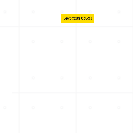
ᲡᲠᲣᲚᲐᲓ ᲜᲐᲮᲕᲐ