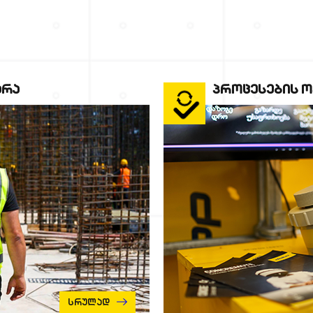
ᲐᲠᲐ
ᲞᲠᲝᲪᲔᲡᲔᲑᲘᲡ Ო
Სრულად