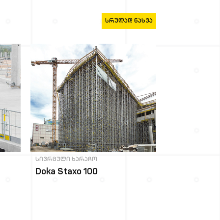
ᲡᲠᲣᲚᲐᲓ ᲜᲐᲮᲕᲐ
სივრცული ხარაჩო
Doka Staxo 100