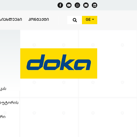
GE
ᲡᲘᲐᲮᲚᲔᲔᲑᲘ
ᲙᲝᲜᲢᲐᲥᲢᲘ
კას
იბუტორის
ური